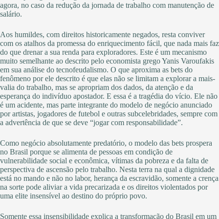
agora, no caso da redução da jornada de trabalho com manutenção de
salário.
Aos humildes, com direitos historicamente negados, resta conviver
com os atalhos da promessa do enriquecimento fácil, que nada mais faz
do que drenar a sua renda para exploradores. Este é um mecanismo
muito semelhante ao descrito pelo economista grego Yanis Varoufakis
em sua análise do tecnofeudalismo. O que aproxima as bets do
fenômeno por ele descrito é que elas não se limitam a explorar a mais-
valia do trabalho, mas se apropriam dos dados, da atenção e da
esperança do indivíduo apostador. E essa é a tragédia do vício. Ele não
é um acidente, mas parte integrante do modelo de negócio anunciado
por artistas, jogadores de futebol e outras subcelebridades, sempre com
a advertência de que se deve “jogar com responsabilidade”.
Como negócio absolutamente predatório, o modelo das bets prospera
no Brasil porque se alimenta de pessoas em condição de
vulnerabilidade social e econômica, vítimas da pobreza e da falta de
perspectiva de ascensão pelo trabalho. Nesta terra na qual a dignidade
está no mando e não no labor, herança da escravidão, somente a crença
na sorte pode aliviar a vida precarizada e os direitos violentados por
uma elite insensível ao destino do próprio povo.
Somente essa insensibilidade explica a transformação do Brasil em um