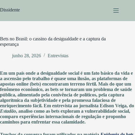
Pular
para
Dissidente
o
conteúdo
Bets no Brasil: o cassino da desigualdade e a captura da
esperança
junho 28, 2026
Entrevistas
Em um país onde a desigualdade social é um fato básico da vida e
a ascensão pelo trabalho é quase uma ilusão, as plataformas de
apostas online (bets) encontraram terreno fértil. Mais do que um
fenômeno econômico, as bets se tornaram um problema de saúde
pública, alimentado pela conivência de políticos, pela captura
algorítmica da subjetividade e pela promessa falaciosa de
enriquecimento fácil. Em entrevista ao jornalista Edison Veiga, do
Estadão
, analiso como as bets exploram a vulnerabilidade social,
comparo experiências internacionais de regulação e proponho
caminhos para enfrentar essa calamidade.
Trechos da conversa foram utilizados na matéria
Epidemia de bets