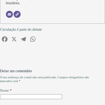
brasileira.
Circulação é parte do debate
Fa
X
Te
W
ce
le
ha
bo
gr
ts
ok
a
A
m
pp
Deixe um comentário
O seu endereço de e-mail não será publicado.
Campos obrigatórios são
marcados com
*
Nome
*