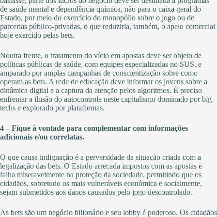
bastasse, parte dos lucros do negócio deve ser destinada a programas
de saúde mental e dependência química, não para o caixa geral do
Estado, por meio do exercício do monopólio sobre o jogo ou de
parcerias público-privadas, o que reduziria, também, o apelo comercial
hoje exercido pelas bets.
Noutra frente, o tratamento do vício em apostas deve ser objeto de
políticas públicas de saúde, com equipes especializadas no SUS, e
amparado por amplas campanhas de conscientização sobre como
operam as bets. A rede de educação deve informar os jovens sobre a
dinâmica digital e a captura da atenção pelos algoritmos. É preciso
enfrentar a ilusão do autocontrole neste capitalismo dominado por big
techs e explorado por plataformas.
4 – Fique à vontade para complementar com informações
adicionais e/ou correlatas.
O que causa indignação é a perversidade da situação criada com a
legalização das bets. O Estado arrecada impostos com as apostas e
falha miseravelmente na proteção da sociedade, permitindo que os
cidadãos, sobretudo os mais vulneráveis econômica e socialmente,
sejam submetidos aos danos causados pelo jogo descontrolado.
As bets são um negócio bilionário e seu lobby é poderoso. Os cidadãos