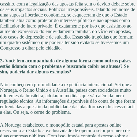
cassino, com a legalização das apostas feita sem o devido debate sobre
os seus impactos sociais. Políticos irresponsáveis, falando em nome de
uma suposta liberdade econômica, se esqueceram de que o Estado
também atua como protetor do interesse público e não apenas como
facilitador do lucro privado. É exatamente por isso que assistimos ao
aumento expressivo do endividamento familiar, do vício em apostas,
dos casos de depressão e de suicídio. Essas são tragédias que formam
um quadro sistêmico que poderia ter sido evitado se tivéssemos um
Congresso a olhar pelo cidadão.
2- Você tem acompanhado de alguma forma como outros países
estão lidando com o problema e buscando coibir os abusos? Se
sim, poderia dar alguns exemplos?
Não conheço em profundidade a experiência internacional. Sei que a
Noruega, o Reino Unido e a Austrália, países com sociedades muito
diferentes da brasileira, adotaram medidas que vão além da mera
regulação técnica. As informações disponíveis dão conta de que foram
enfrentadas a questão da publicidade das plataformas e do acesso fácil
a elas. Ou seja, o cerne do problema.
A Noruega estabeleceu o monopólio estatal para apostas online,
reservando ao Estado a exclusividade de operar o setor por meio de
duas empresas públicas. Com isso, impôs controle rigoroso sobre a