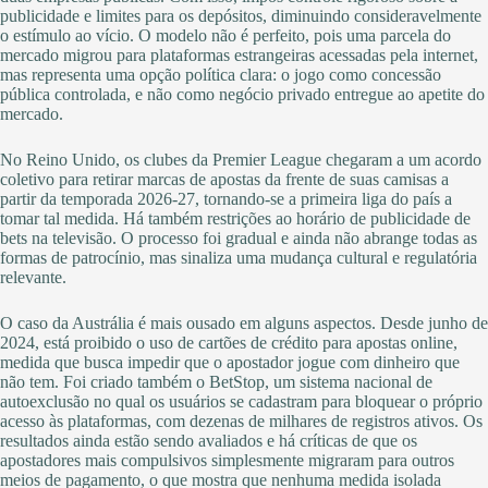
publicidade e limites para os depósitos, diminuindo consideravelmente
o estímulo ao vício. O modelo não é perfeito, pois uma parcela do
mercado migrou para plataformas estrangeiras acessadas pela internet,
mas representa uma opção política clara: o jogo como concessão
pública controlada, e não como negócio privado entregue ao apetite do
mercado.
No Reino Unido, os clubes da Premier League chegaram a um acordo
coletivo para retirar marcas de apostas da frente de suas camisas a
partir da temporada 2026-27, tornando-se a primeira liga do país a
tomar tal medida. Há também restrições ao horário de publicidade de
bets na televisão. O processo foi gradual e ainda não abrange todas as
formas de patrocínio, mas sinaliza uma mudança cultural e regulatória
relevante.
O caso da Austrália é mais ousado em alguns aspectos. Desde junho de
2024, está proibido o uso de cartões de crédito para apostas online,
medida que busca impedir que o apostador jogue com dinheiro que
não tem. Foi criado também o BetStop, um sistema nacional de
autoexclusão no qual os usuários se cadastram para bloquear o próprio
acesso às plataformas, com dezenas de milhares de registros ativos. Os
resultados ainda estão sendo avaliados e há críticas de que os
apostadores mais compulsivos simplesmente migraram para outros
meios de pagamento, o que mostra que nenhuma medida isolada