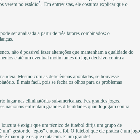
5
 os verem no estádio
. Em entrevistas, ele costuma explicar que o
ode ser analisada a partir de três fatores combinados: o
danças.
lenco, não é possível fazer alterações que mantenham a qualidade do
dimentos e até um eventual motim antes do jogo decisivo contra a
uma ideia. Mesmo com as deficiências apontadas, se houvesse
tório. É mais fácil, pois se fecha os olhos para os problemas
to lugar nas eliminatórias sul-americanas. Fez grandes jogos,
 nacionais enfrentam grandes dificuldades quando jogam contra
 loucura é exigir que um técnico de futebol dirija um grupo de
um” gestor de “egos” e nunca foi. O futebol que ele pratica é um jogo
 ele é maior que os que o atacam. É um grande!