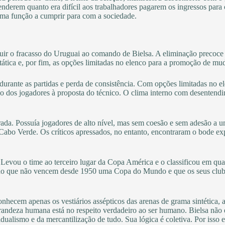
enderem quanto era difícil aos trabalhadores pagarem os ingressos para
 uma função a cumprir para com a sociedade.
buir o fracasso do Uruguai ao comando de Bielsa. A eliminação precoce p
 tática e, por fim, as opções limitadas no elenco para a promoção de mu
durante as partidas e perda de consistência. Com opções limitadas no e
desão dos jogadores à proposta do técnico. O clima interno com desenten
rada. Possuía jogadores de alto nível, mas sem coesão e sem adesão a 
bo Verde. Os críticos apressados, no entanto, encontraram o bode expia
Levou o time ao terceiro lugar da Copa América e o classificou em quar
o que não vencem desde 1950 uma Copa do Mundo e que os seus clubes
nhecem apenas os vestiários assépticos das arenas de grama sintética, a
ndeza humana está no respeito verdadeiro ao ser humano. Bielsa não é 
idualismo e da mercantilização de tudo. Sua lógica é coletiva. Por isso