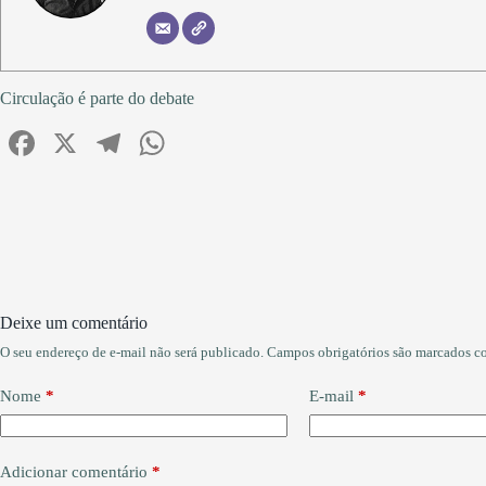
Circulação é parte do debate
Fa
X
Te
W
ce
le
ha
bo
gr
ts
ok
a
A
m
pp
Deixe um comentário
O seu endereço de e-mail não será publicado.
Campos obrigatórios são marcados 
Nome
*
E-mail
*
Adicionar comentário
*