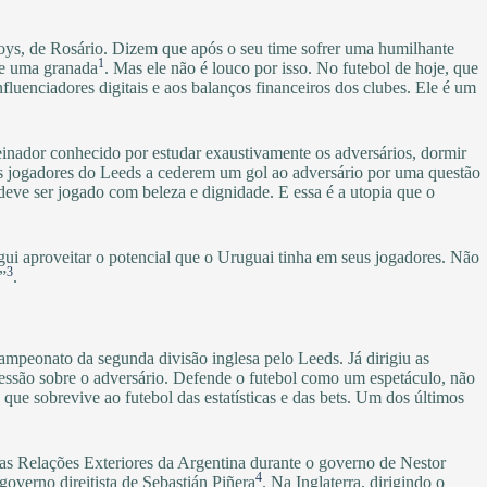
oys, de Rosário. Dizem que após o seu time sofrer uma humilhante
1
de uma granada
. Mas ele não é louco por isso. No futebol de hoje, que
influenciadores digitais e aos balanços financeiros dos clubes. Ele é um
einador conhecido por estudar exaustivamente os adversários, dormir
 os jogadores do Leeds a cederem um gol ao adversário por uma questão
deve ser jogado com beleza e dignidade. E essa é a utopia que o
egui aproveitar o potencial que o Uruguai tinha em seus jogadores. Não
3
”
.
campeonato da segunda divisão inglesa pelo Leeds. Já dirigiu as
pressão sobre o adversário. Defende o futebol como um espetáculo, não
e sobrevive ao futebol das estatísticas e das bets. Um dos últimos
o das Relações Exteriores da Argentina durante o governo de Nestor
4
overno direitista de Sebastián Piñera
. Na Inglaterra, dirigindo o