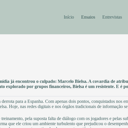
Início
Ensaios
Entrevistas
ídia já encontrou o culpado: Marcelo Bielsa. A covardia de atrib
 explorado por grupos financeiros, Bielsa é um resistente. E é po
derrota para a Espanha. Com apenas dois pontos, conquistados nos emp
lsa. Hoje, nas redes digitais e nos órgãos tradicionais de informação se
treinamento, pela suposta falta de diálogo com os jogadores e pelas sub
irma que ele criou um ambiente turbulento que prejudicou o desempenho 