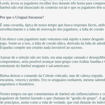
Leeds, levou os jogadores recolher lixo durante três horas para compre
futebol não está dissociado do contexto social e que os jogadores têm
Por que o Uruguai fracassou?
É uma covardia, típica de nosso tempo que busca respostas fáceis, atri
envelhecimento e a falta de renovação dos jogadores, a falta de coesão
Um elenco com jogadores mais veteranos está sujeito a maior desgaste 
jogo. Some-se a isso, a falta de coesão tática, derivada da falta de a
Espanha compõe um cenário nada favorável ao sucesso.
Apesar de a seleção não ser ruim, era uma equipe cansada e desequilib
compromisso, seria possível avançar num grupo com Arábia Saudita e Ca
estruturais do futebol uruguaio e sul-americano.
Bielsa deixou o comando da Celeste criticado, mas de cabeça erguida. 
encantou, venceu e perdeu. Fez os uruguaios sonharem, mesmo sabend
argentinos e brasileiros.
Nestes tempos em que comentaristas de futebol são influenciadores e co
jogadores de futebol fazendo o que chamam de “gestão de grupo”. A gra
de princípios, assim como a vida de verdade, que está distante do indiv