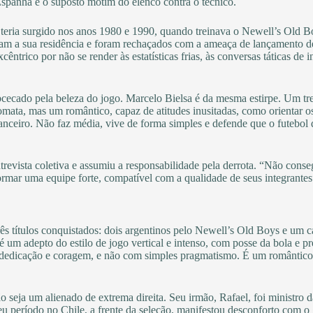
Espanha e o suposto motim do elenco contra o técnico.
teria surgido nos anos 1980 e 1990, quando treinava o Newell’s Old B
aram a sua residência e foram rechaçados com a ameaça de lançamento 
êntrico por não se render às estatísticas frias, às conversas táticas de 
bcecado pela beleza do jogo. Marcelo Bielsa é da mesma estirpe. Um tr
lomata, mas um romântico, capaz de atitudes inusitadas, como orientar
anceiro. Não faz média, vive de forma simples e defende que o futebol 
ntrevista coletiva e assumiu a responsabilidade pela derrota. “Não cons
formar uma equipe forte, compatível com a qualidade de seus integrantes
rês títulos conquistados: dois argentinos pelo Newell’s Old Boys e um 
 é um adepto do estilo de jogo vertical e intenso, com posse da bola e 
dedicação e coragem, e não com simples pragmatismo. É um romântico qu
não seja um alienado de extrema direita. Seu irmão, Rafael, foi ministr
u período no Chile, a frente da seleção, manifestou desconforto com o g