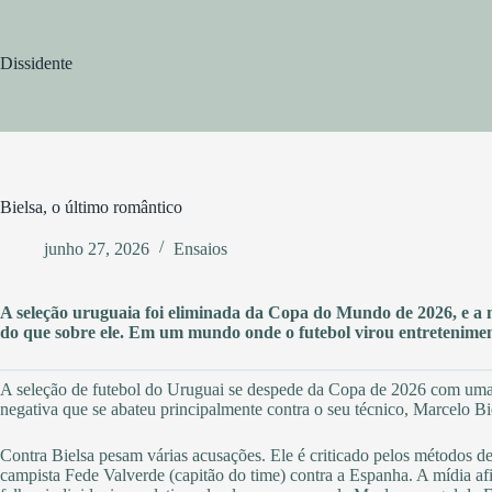
Pular
para
o
Dissidente
conteúdo
Bielsa, o último romântico
junho 27, 2026
Ensaios
A seleção uruguaia foi eliminada da Copa do Mundo de 2026, e a m
do que sobre ele. Em um mundo onde o futebol virou entretenimento
A seleção de futebol do Uruguai se despede da Copa de 2026 com uma 
negativa que se abateu principalmente contra o seu técnico, Marcelo Bie
Contra Bielsa pesam várias acusações. Ele é criticado pelos métodos de 
campista Fede Valverde (capitão do time) contra a Espanha. A mídia af