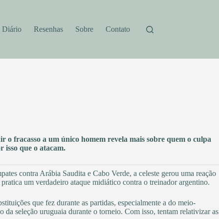
Diário
Resenhas
Sobre
Contato
uir o fracasso a um único homem revela mais sobre quem o culpa
r isso que o atacam.
ates contra Arábia Saudita e Cabo Verde, a celeste gerou uma reação
 pratica um verdadeiro ataque midiático contra o treinador argentino.
stituições que fez durante as partidas, especialmente a do meio-
da seleção uruguaia durante o torneio. Com isso, tentam relativizar as