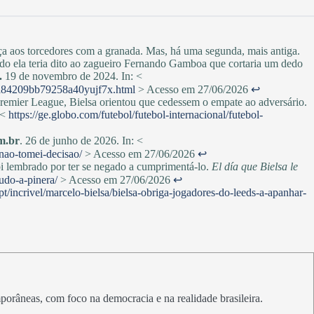
eaça aos torcedores com a granada. Mas, há uma segunda, mais antiga.
íodo ela teria dito ao zagueiro Fernando Gamboa que cortaria um dedo
.
19 de novembro de 2024. In: <
67a84209bb79258a40yujf7x.html
> Acesso em 27/06/2026
↩︎
emier League, Bielsa orientou que cedessem o empate ao adversário.
 <
https://ge.globo.com/futebol/futebol-internacional/futebol-
m.br
. 26 de junho de 2026. In: <
nao-tomei-decisao/
> Acesso em 27/06/2026
↩︎
oi lembrado por ter se negado a cumprimentá-lo.
El día que Bielsa le
udo-a-pinera/
> Acesso em 27/06/2026
↩︎
.pt/incrivel/marcelo-bielsa/bielsa-obriga-jogadores-do-leeds-a-apanhar-
emporâneas, com foco na democracia e na realidade brasileira.