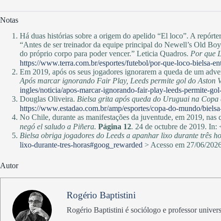
Notas
Há duas histórias sobre a origem do apelido “El loco”. A repórte
“Antes de ser treinador da equipe principal do Newell’s Old Boy
do próprio corpo para poder vencer.” Leticia Quadros.
Por que L
https://www.terra.com.br/esportes/futebol/por-que-loco-biels
Em 2019, após os seus jogadores ignorarem a queda de um adver
Após marcar ignorando Fair Play, Leeds permite gol do Aston V
ingles/noticia/apos-marcar-ignorando-fair-play-leeds-permite-gol
Douglas Oliveira.
Bielsa grita após queda do Uruguai na Copa e
https://www.estadao.com.br/amp/esportes/copa-do-mundo/bielsa-
No Chile, durante as manifestações da juventude, em 2019, nas q
negó el saludo a Piñera.
Página 12
.
24 de octubre de 2019. In:
Bielsa obriga jogadores do Leeds a apanhar lixo durante três h
lixo-durante-tres-horas#goog_rewarded
> Acesso em 27/06/202
Autor
Rogério Baptistini
Rogério Baptistini é sociólogo e professor univers