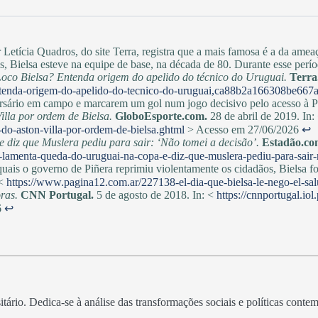
r Letícia Quadros, do site Terra, registra que a mais famosa é a da am
s, Bielsa esteve na equipe de base, na década de 80. Durante esse per
oco Bielsa? Entenda origem do apelido do técnico do Uruguai.
Terra
a-entenda-origem-do-apelido-do-tecnico-do-uruguai,ca88b2a166308be6
sário em campo e marcarem um gol num jogo decisivo pelo acesso à Pr
illa por ordem de Bielsa.
GloboEsporte.com.
28 de abril de 2019. In:
-do-aston-villa-por-ordem-de-bielsa.ghtml
> Acesso em 27/06/2026
↩︎
 diz que Muslera pediu para sair: ‘Não tomei a decisão’.
Estadão.co
lamenta-queda-do-uruguai-na-copa-e-diz-que-muslera-pediu-para-sair-
uais o governo de Piñera reprimiu violentamente os cidadãos, Bielsa f
 <
https://www.pagina12.com.ar/227138-el-dia-que-bielsa-le-nego-el-sal
oras.
CNN Portugal.
5 de agosto de 2018. In: <
https://cnnportugal.iol
6
↩︎
itário. Dedica-se à análise das transformações sociais e políticas cont