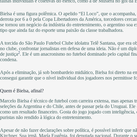
falhas individuais e coletivas do elenco, como a de Muslera no gol da 
Bielsa é uma figura polêmica. O apelido “El Loco”, que o acompanha, 
derrota por 6 a 0 pela Copa Libertadores da América, torcedores cerc
se tornou um negócio da indústria do entretenimento, o argentino soa exc
tipo que ainda faz do esporte uma paixão da classe trabalhadora.
A torcida do São Paulo Futebol Clube idolatra Telê Santana, que era o
no clube, confrontar jornalistas em defesa de uma ideia. Não é um dip
2
de justiça
. Ele é um anacronismo no futebol dominado pelo capital fin
condena.
Após a eliminação, já sob bombardeio midiático, Bielsa foi direto na e
consegui garantir que o nível individual dos jogadores nos permitisse 
Quem é Bielsa, afinal?
Marcelo Bielsa é técnico de futebol com carreira extensa, mas apenas t
seleções da Argentina e do Chile, antes de passar pela do Uruguai. Ele
como um resultado financeiro. Gosta do jogo jogado com inteligência, 
puristas não rendido à lógica do entretenimento.
Apesar de não fazer declarações sobre política, é possível inferir que 
Kirchner. Sua irmã, María Eugênia, foi deputada nacional. Durante o se