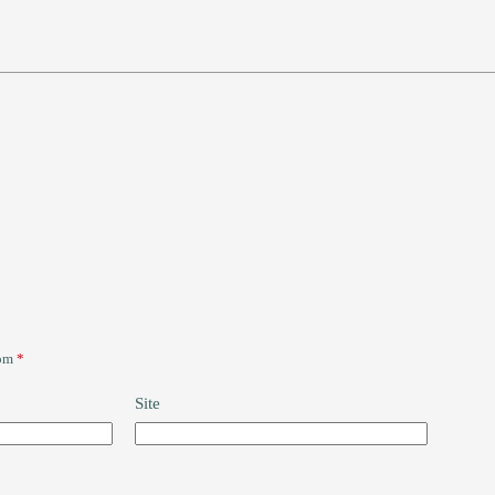
com
*
Site