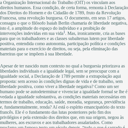
a Organização Internacional do Trabalho (OIT) os vinculam aos
direitos humanos. Essa condição, de certa forma, remonta à Declaração
dos Direitos do Homem e do Cidadão de 1789, fruto da Revolução
Francesa, uma revolução burguesa. O documento, em seus 17 artigos,
consagra o que o filósofo Isaiah Berlin chamaria de liberdade negativa,
isto é, a amplitude do espaço do indivíduo e a proibição de
1
intervenções indevidas em sua vida
. Mas, ironicamente, cria as bases
para que os trabalhadores e as classes subalternas lutem por liberdade
positiva, entendida como autonomia, participação política e condições
materiais para o exercício de direitos, ou seja, pela eliminação das
barreiras que se impõem à sua liberdade.
Apesar de ter nascido num contexto no qual a burguesia priorizava as
liberdades individuais e a igualdade legal, sem se preocupar com a
igualdade social, a Declaração de 1789 permite a extrapolação aqui
proposta: sem acesso às condições dignas de vida e de trabalho, sem
liberdade positiva, como viver a liberdade negativa? Como um ser
humano pode se autodeterminar e vivenciar a igualdade formal se lhe é
vedada a igualdade substantiva, as condições materiais necessárias em
termos de trabalho, educação, saúde, moradia, segurança, previdência
e, fundamentalmente, renda? Aí está o espírito emancipatório do texto
francês. Ele é o fundamento das lutas posteriores pelo fim dos
privilégios e pela extensão dos direitos que, em sua origem, negou às
mulheres, aos escravos e aos trabalhadores assalariados. Como
proclama um famoso texto um século depois, “tudo o que é sagrado é