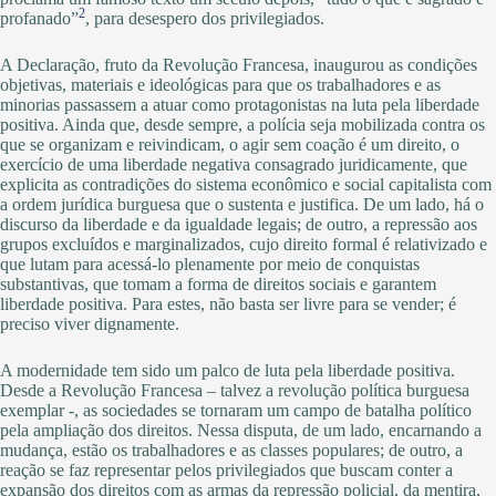
2
profanado”
, para desespero dos privilegiados.
A Declaração, fruto da Revolução Francesa, inaugurou as condições
objetivas, materiais e ideológicas para que os trabalhadores e as
minorias passassem a atuar como protagonistas na luta pela liberdade
positiva. Ainda que, desde sempre, a polícia seja mobilizada contra os
que se organizam e reivindicam, o agir sem coação é um direito, o
exercício de uma liberdade negativa consagrado juridicamente, que
explicita as contradições do sistema econômico e social capitalista com
a ordem jurídica burguesa que o sustenta e justifica. De um lado, há o
discurso da liberdade e da igualdade legais; de outro, a repressão aos
grupos excluídos e marginalizados, cujo direito formal é relativizado e
que lutam para acessá-lo plenamente por meio de conquistas
substantivas, que tomam a forma de direitos sociais e garantem
liberdade positiva. Para estes, não basta ser livre para se vender; é
preciso viver dignamente.
A modernidade tem sido um palco de luta pela liberdade positiva.
Desde a Revolução Francesa – talvez a revolução política burguesa
exemplar -, as sociedades se tornaram um campo de batalha político
pela ampliação dos direitos. Nessa disputa, de um lado, encarnando a
mudança, estão os trabalhadores e as classes populares; de outro, a
reação se faz representar pelos privilegiados que buscam conter a
expansão dos direitos com as armas da repressão policial, da mentira,