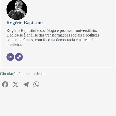
Rogério Baptistini
Rogério Baptistini é sociólogo e professor universitário.
Dedica-se à análise das transformações sociais e políticas
contemporâneas, com foco na democracia e na realidade
brasileira.
Circulação é parte do debate
Fa
X
Te
W
ce
le
ha
bo
gr
ts
ok
a
A