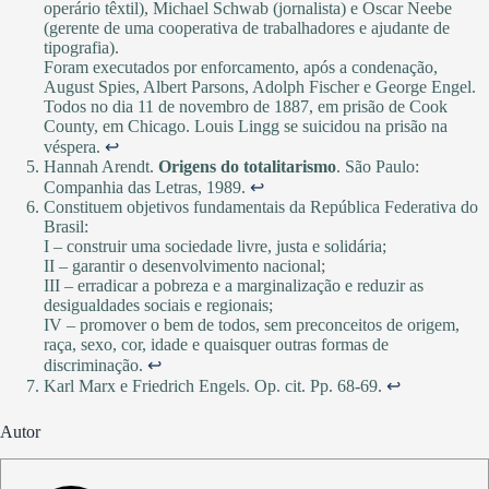
operário têxtil), Michael Schwab (jornalista) e Oscar Neebe
(gerente de uma cooperativa de trabalhadores e ajudante de
tipografia).
Foram executados por enforcamento, após a condenação,
August Spies, Albert Parsons, Adolph Fischer e George Engel.
Todos no dia 11 de novembro de 1887, em prisão de Cook
County, em Chicago. Louis Lingg se suicidou na prisão na
véspera.
↩︎
Hannah Arendt.
Origens do totalitarismo
. São Paulo:
Companhia das Letras, 1989.
↩︎
Constituem objetivos fundamentais da República Federativa do
Brasil:
I – construir uma sociedade livre, justa e solidária;
II – garantir o desenvolvimento nacional;
III – erradicar a pobreza e a marginalização e reduzir as
desigualdades sociais e regionais;
IV – promover o bem de todos, sem preconceitos de origem,
raça, sexo, cor, idade e quaisquer outras formas de
discriminação.
↩︎
Karl Marx e Friedrich Engels. Op. cit. Pp. 68-69.
↩︎
Autor