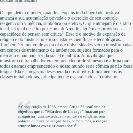
cidadania ameaçada.
Os que detêm o poder, quando a expansão da liberdade positiva
ameaça a sua acumulação privada e o exercício de seu controle,
reagem com violência, simbólica ou efetiva. O que almejam é o súdito
ideal, tal qual descrito por Hannah Arendt: alguém desprovido da
5
capacidade de pensar, sem crítica
. Esse é o motivo da expansão da
religião e do misticismo em sociedades científicas e tecnológicas.
Também é o motivo de as escolas e universidades serem transformadas
em centros de treinamento de autômatos, sujeitos formados para o
mercado e não para a vida social e pública. A novilíngua que
transforma o trabalhador em empreendedor de si mesmo e afirma que
todos estamos empreendendo o nosso mundo seria cômica se não fosse
trágica. Ela é a negação desesperada dos direitos fundamentais às
classes trabalhadoras, principalmente os associados ao trabalho.
A Constituição de 1988, em seu Artigo 3º,
reafirma os
objetivos que os “Mártires de Chicago” lutaram por
conquistar
: uma sociedade livre, justa e solidária, sem
pobreza ou marginalização. Mas, como vimos,
a reação
6
sempre busca esvaziar esses ideais
.