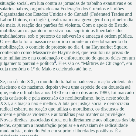
situação social, em luta contra as jornadas de trabalho exaustivas e os
salários baixos, organizados na Federação dos Grêmios e Uniões
Organizadas dos Estados Unidos e do Canadá (Federated Trades and
Labor Unions, em inglês), realizaram uma greve geral no primeiro dia
de maio. A reação dos patrões foi violenta. Com o apoio do Estado,
mobilizaram o aparato repressivo para suprimir as liberdades dos
trabalhadores, sob o pretexto de subversão e ameaça à ordem pública.
O resultado foi o massacre ocorrido durante um desdobramento da
mobilização, o comício de protesto no dia 4, na Haymarket Square,
conhecido como Massacre de Haymarket, que resultou na prisão de
oito militantes e na condenação e enforcamento de quatro deles em um
4
julgamento parcial e político
. Eles são os “Mártires de Chicago”, em
cuja memória o 1º de Maio é celebrado até hoje.
Se, no século XX, o mundo do trabalho padeceu a reação violenta do
fascismo e do nazismo, depois viveu uma espécie de era dourada até
que, entre o final dos anos 1970 e o início dos anos 1980, foi marcado
pela catástrofe e pela ascensão do neoliberalismo, hoje, neste século
XXI, a situação não é melhor. A luta por justiça social e democracia
radical esbarra na reação que utiliza o moralismo, os discursos de
ordem e práticas violentas e autoritárias para manter os privilégios.
Novas direitas, associadas direta ou indiretamente aos oligarcas das big
techs, capturam a insatisfação popular e a esvaziam de radicalidade
mudancista, obtendo êxito em suprimir liberdades positivas. É a