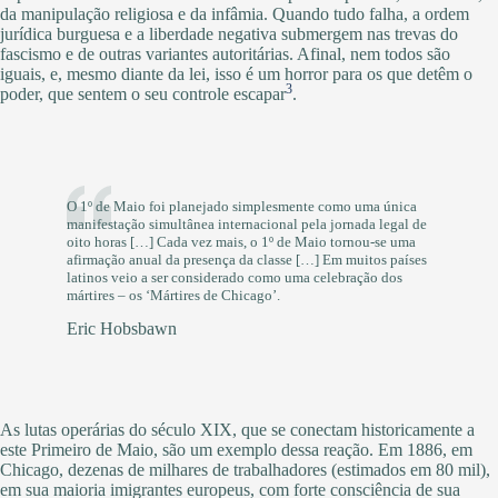
da manipulação religiosa e da infâmia. Quando tudo falha, a ordem
jurídica burguesa e a liberdade negativa submergem nas trevas do
fascismo e de outras variantes autoritárias. Afinal, nem todos são
iguais, e, mesmo diante da lei, isso é um horror para os que detêm o
3
poder, que sentem o seu controle escapar
.
O 1º de Maio foi planejado simplesmente como uma única
manifestação simultânea internacional pela jornada legal de
oito horas […] Cada vez mais, o 1º de Maio tornou-se uma
afirmação anual da presença da classe […] Em muitos países
latinos veio a ser considerado como uma celebração dos
mártires – os ‘Mártires de Chicago’.
Eric Hobsbawn
As lutas operárias do século XIX, que se conectam historicamente a
este Primeiro de Maio, são um exemplo dessa reação. Em 1886, em
Chicago, dezenas de milhares de trabalhadores (estimados em 80 mil),
em sua maioria imigrantes europeus, com forte consciência de sua