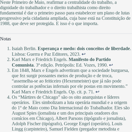
Neste Primeiro de Maio, reafirmar a centralidade do trabalho, a
dignidade do trabalhador e o direito trabalhista como direito
fundamental é dar o primeiro passo para estabelecer um plano de lutas
progressivo pela cidadania ampliada, cuja base está na Constituição de
1988, que deve ser protegida. E isso é o que importa.
Notas
Isaiah Berlin.
Esperança e medo: dois conceitos de liberdade
.
Lisboa: Guerra e Paz Editores, 2023.
↩︎
Karl Marx e Friedrich Engels.
Manifesto do Partido
Comunista
. 3ª edição. Petrópolis: Ed. Vozes, 1990.
↩︎
Em 1848, Marx e Engels advertiram que a sociedade burguesa,
que fez surgir possantes meios de produção e de troca,
“assemelha‑se ao feiticeiro (Hexenmeister) que já não pode
controlar as potências infernais por ele postas em movimento.”
Karl Marx e Friedrich Engels. Op. cit. p. 71.
↩︎
Os “Mártires de Chicago” são os oito anarquistas e líderes
operários. Eles simbolizam a luta operária mundial e a origem
do 1º de Maio como Dia Internacional do Trabalhador. Eles são
August Spies (jornalista e um dos principais oradores dos
comícios em Chicago), Albert Parsons (tipógrafo e jornalista),
Adolph Fischer (tipógrafo), George Engel (operário), Louis
Lingg (carpinteiro), Samuel Fielden (pregador metodista e