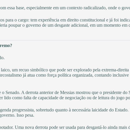
om essa base, especialmente em um contexto radicalizado, onde o gover
tos para o cargo: tem experiência em direito constitucional e já foi i
deria poupar o governo de um desgaste adicional, em um momento em qu
premo?
do.
 laico, um recuo simbólico que pode ser explorado pela extrema-direita p
ecostalismo já atua como força política organizada, contando inclusive
 o Senado. A derrota anterior de Messias mostrou que o presidente do
ser lido como falta de capacidade de negociação ou de leitura do jogo p
genda progressista, sobretudo quanto à necessária laicidade do Estado.
overno. Isso pesa.
otador. Uma nova derrota pode ser usada para desgastá-lo ainda mais 