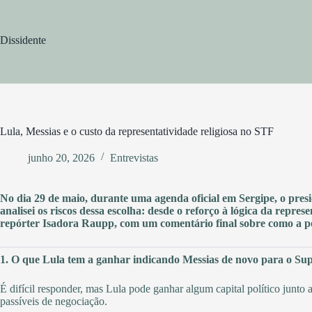
Pular
para
o
Dissidente
conteúdo
Lula, Messias e o custo da representatividade religiosa no STF
junho 20, 2026
Entrevistas
No dia 29 de maio, durante uma agenda oficial em Sergipe, o pre
analisei os riscos dessa escolha: desde o reforço à lógica da repres
repórter Isadora Raupp, com um comentário final sobre como a polít
1. O que Lula tem a ganhar indicando Messias de novo para o S
É difícil responder, mas Lula pode ganhar algum capital político junto
passíveis de negociação.