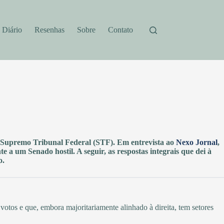
Diário
Resenhas
Sobre
Contato
 o Supremo Tribunal Federal (STF). Em entrevista ao
Nexo Jornal
,
nte a um Senado hostil. A seguir, as respostas integrais que dei à
o.
votos e que, embora majoritariamente alinhado à direita, tem setores