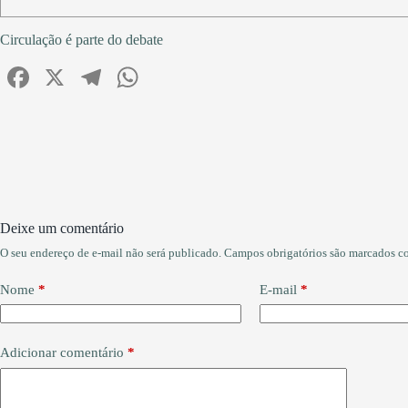
Circulação é parte do debate
Fa
X
Te
W
ce
le
ha
bo
gr
ts
ok
a
A
m
pp
Deixe um comentário
O seu endereço de e-mail não será publicado.
Campos obrigatórios são marcados 
Nome
*
E-mail
*
Adicionar comentário
*