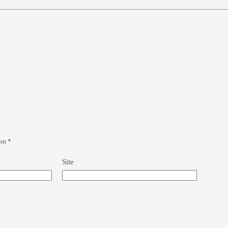
com
*
Site