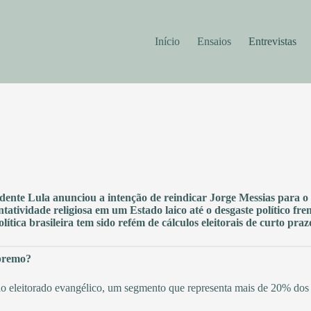
Início
Ensaios
Entrevistas
sidente Lula anunciou a intenção de reindicar Jorge Messias para
entatividade religiosa em um Estado laico até o desgaste político fre
ica brasileira tem sido refém de cálculos eleitorais de curto praz
upremo?
 ao eleitorado evangélico, um segmento que representa mais de 20% dos 