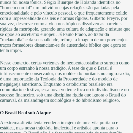
nunca foi nossa tônica. Sérgio Buarque de Holanda identifica no
“homem cordial” um indivíduo cujas relações são pautadas pela
emocionalidade e pelo vínculo pessoal, o que frequentemente colide
com a impessoalidade das leis e normas rígidas. Gilberto Freyre, por
sua vez, descreve como a vida nos trópicos dissolveu as barreiras
rígidas da metrópole, gerando uma cultura de adaptação e mistura que
se opõe ao ascetismo europeu. Já Paulo Prado, ao tratar da
“melancolia” e da sensualidade, reforça a imagem de um povo cujos
traços formadores distanciam-se da austeridade bíblica que agora se
tenta impor.
Nesse contexto, certas vertentes do neopentecostalismo surgem como
um corpo estranho à nossa tradição. A tese de que o Brasil é
intrinsecamente conservador, nos moldes do puritanismo anglo-saxão,
é uma importação da Teologia da Prosperidade e do modelo de
megaigreja americano. Enquanto o catolicismo brasileiro era
comunitário e festivo, essa nova vertente foca no individualismo e no
sucesso financeiro, sob uma disciplina rígida que ignora o Brasil do
carnaval, da malandragem sociológica e do hibridismo religioso.
O Brasil Real sob Ataque
A extrema-direita tenta vender a imagem de uma vila puritana e
estática, mas nossa trajetória intelectual e artística aponta para o