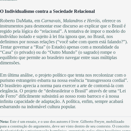
O Individualismo contra a Sociedade Relacional
Roberto DaMatta, em
Carnavais, Malandros e Heróis
, oferece os
instrumentos para desmontar esse discurso ao explicar que o Brasil é
regido pela lógica do “relacional”. A tentativa de impor o modelo do
indivíduo isolado e sujeito à lei fria ignora que, no Brasil, nos
definimos por nossas relações (“você sabe com quem está falando?”).
Tentar governar a “Rua” (o Estado) apenas com a moralidade da
“Casa” (o privado) ou do “Outro Mundo” (o sagrado) rompe o
equilíbrio que permite ao brasileiro navegar entre suas múltiplas
dimensões.
Em última análise, o projeto político que tenta nos recolonizar com o
purismo estrangeiro esbarra na nossa essência “transgressora cordial”.
O brasileiro aprecia a norma para exercer a arte de contorná-la com
elegância. O projeto de “desbrasileirar o Brasil” através de uma “Lei
de Ferro” dificilmente subsistirá ao nosso rosto barroco e à nossa
infinita capacidade de adaptação. A política, enfim, sempre acabará
esbarrando na indomável cultura popular.
Nota:
Este é um ensaio, e o uso dos autores é livre. Gilberto Freyre, mobilizado
para a construção do argumento, deve ser visto dentro de seu contexto. O conceito
de plasticidade e miscigenação harmônica, apropriado pelas elites brasileiras como