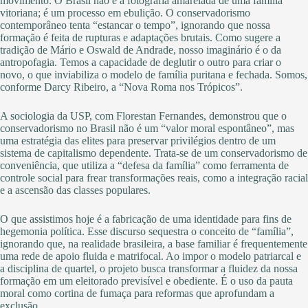
movimento. O Brasil não é a fotografia amarelada de uma família
vitoriana; é um processo em ebulição. O conservadorismo
contemporâneo tenta “estancar o tempo”, ignorando que nossa
formação é feita de rupturas e adaptações brutais. Como sugere a
tradição de Mário e Oswald de Andrade, nosso imaginário é o da
antropofagia. Temos a capacidade de deglutir o outro para criar o
novo, o que inviabiliza o modelo de família puritana e fechada. Somos,
conforme Darcy Ribeiro, a “Nova Roma nos Trópicos”.
A sociologia da USP, com Florestan Fernandes, demonstrou que o
conservadorismo no Brasil não é um “valor moral espontâneo”, mas
uma estratégia das elites para preservar privilégios dentro de um
sistema de capitalismo dependente. Trata-se de um conservadorismo de
conveniência, que utiliza a “defesa da família” como ferramenta de
controle social para frear transformações reais, como a integração racial
e a ascensão das classes populares.
O que assistimos hoje é a fabricação de uma identidade para fins de
hegemonia política. Esse discurso sequestra o conceito de “família”,
ignorando que, na realidade brasileira, a base familiar é frequentemente
uma rede de apoio fluida e matrifocal. Ao impor o modelo patriarcal e
a disciplina de quartel, o projeto busca transformar a fluidez da nossa
formação em um eleitorado previsível e obediente. É o uso da pauta
moral como cortina de fumaça para reformas que aprofundam a
exclusão.