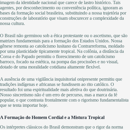
imagem da identidade nacional que carece de lastro histórico. Tais
agentes, por desconhecimento ou conveniência política, ignoram as
bases da formação social brasileira, substituindo a nossa trajetória por
construções de laboratório que visam obscurecer a complexidade da
nossa cultura.
O Brasil não germinou sob a ética protestante ou o ascetismo, que são
matrizes fundamentais para a formação dos Estados Unidos. Nossa
gênese remonta ao catolicismo lusitano da Contrarreforma, moldado
por uma plasticidade tipicamente tropical. Na colônia, a distância da
Coroa e do Papado permitiu o florescimento de um catolicismo
barroco, focado na estética, na pompa das procissões e no visual,
dotado de uma moralidade cotidiana altamente flexível.
A ausência de uma vigilância inquisitorial onipresente permitiu que
tradições indígenas e africanas se fundissem ao rito católico. O
resultado foi uma espiritualidade mais afetiva do que doutrinária.
Nosso sincretismo não é um erro de percurso, mas a marca da fé
popular, o que contrasta frontalmente com o rigorismo fundamentalista
que se tenta importar hoje.
A Formação do Homem Cordial e a Mistura Tropical
Os intérpretes clássicos do Brasil demonstram que o rigor da norma