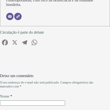
contemporâneas, com foco na democracia e na realidade
brasileira.
Circulação é parte do debate
Fa
X
Te
W
ce
le
ha
bo
gr
ts
ok
a
A
m
pp
Deixe um comentário
O seu endereço de e-mail não será publicado.
Campos obrigatórios são
marcados com
*
Nome
*