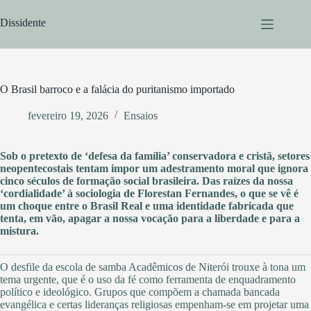
Pular
para
Dissidente
o
conteúdo
O Brasil barroco e a falácia do puritanismo importado
fevereiro 19, 2026
Ensaios
Sob o pretexto de ‘defesa da família’ conservadora e cristã, setores
neopentecostais tentam impor um adestramento moral que ignora
cinco séculos de formação social brasileira. Das raízes da nossa
‘cordialidade’ à sociologia de Florestan Fernandes, o que se vê é
um choque entre o Brasil Real e uma identidade fabricada que
tenta, em vão, apagar a nossa vocação para a liberdade e para a
mistura.
O desfile da escola de samba Acadêmicos de Niterói trouxe à tona um
tema urgente, que é o uso da fé como ferramenta de enquadramento
político e ideológico. Grupos que compõem a chamada bancada
evangélica e certas lideranças religiosas empenham-se em projetar uma