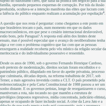
sujeito do baixíssimo clero, que fazia da política um negócio para a sua
família, operando pequenos esquemas de corrupção. Por trás da ilusão
produzida, ocultava-se a intenção manifesta das elites que lucram com
4
a falência do público enquanto realizam a acumulação por espoliação
.
A questão que nos resta é perguntar: como chegamos a este ponto em
que brasileiros trocam o país, num momento em que os dados
macroeconômicos, em que pese o cenário internacional desfavorável,
estão bons, pelo Paraguai? A resposta está além dos limites deste
ensaio, mas é possível especular que o avanço do neoliberalismo tenha
algo a ver com o problema cognitivo que faz com que as pessoas
enxerguem a realidade recoberta pelo véu místico da religião secular da
meritocracia e do individualismo possessivo e ressentido.
Desde os anos de 1990, sob o governo Fernando Henrique Cardoso,
sob pretexto de modernização, direitos sociais foram encolhidos e o
patrimônio público, dilapidado em favor do apetite privatista, processo
que culminaria, décadas depois, na reforma trabalhista de 2017, sob
Temer, a mais agressiva investida contra a CLT. O país prometido pela
redemocratização e pela Carta Constitucional de 1988 passou a ser um
sonho distante. E os governos petistas, longe de reorganizarem o curso,
mantiveram a rota, não tocando no que mantém a estrutura de
privilégios (impostos regressivos, mídia concentrada, judiciário elitista),
apenas se ocupando de fazer inclusão social. A crise da Lava Jato e a
difusão de que nada presta e tudo está corrompido, pois a promessa