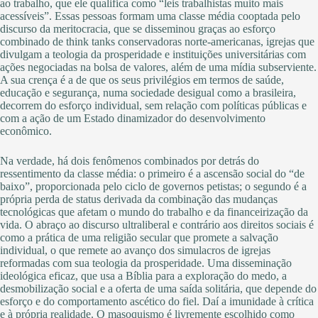
ao trabalho, que ele qualifica como “leis trabalhistas muito mais
acessíveis”. Essas pessoas formam uma classe média cooptada pelo
discurso da meritocracia, que se disseminou graças ao esforço
combinado de think tanks conservadoras norte-americanas, igrejas que
divulgam a teologia da prosperidade e instituições universitárias com
ações negociadas na bolsa de valores, além de uma mídia subserviente.
A sua crença é a de que os seus privilégios em termos de saúde,
educação e segurança, numa sociedade desigual como a brasileira,
decorrem do esforço individual, sem relação com políticas públicas e
com a ação de um Estado dinamizador do desenvolvimento
econômico.
Na verdade, há dois fenômenos combinados por detrás do
ressentimento da classe média: o primeiro é a ascensão social do “de
baixo”, proporcionada pelo ciclo de governos petistas; o segundo é a
própria perda de status derivada da combinação das mudanças
tecnológicas que afetam o mundo do trabalho e da financeirização da
vida. O abraço ao discurso ultraliberal e contrário aos direitos sociais é
como a prática de uma religião secular que promete a salvação
individual, o que remete ao avanço dos simulacros de igrejas
reformadas com sua teologia da prosperidade. Uma disseminação
ideológica eficaz, que usa a Bíblia para a exploração do medo, a
desmobilização social e a oferta de uma saída solitária, que depende do
esforço e do comportamento ascético do fiel. Daí a imunidade à crítica
e à própria realidade. O masoquismo é livremente escolhido como