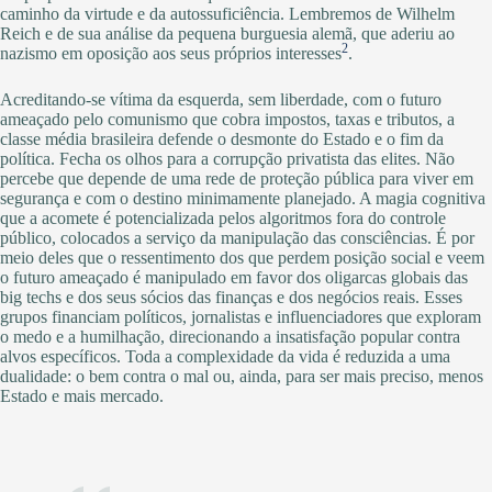
caminho da virtude e da autossuficiência. Lembremos de Wilhelm
Reich e de sua análise da pequena burguesia alemã, que aderiu ao
2
nazismo em oposição aos seus próprios interesses
.
Acreditando-se vítima da esquerda, sem liberdade, com o futuro
ameaçado pelo comunismo que cobra impostos, taxas e tributos, a
classe média brasileira defende o desmonte do Estado e o fim da
política. Fecha os olhos para a corrupção privatista das elites. Não
percebe que depende de uma rede de proteção pública para viver em
segurança e com o destino minimamente planejado. A magia cognitiva
que a acomete é potencializada pelos algoritmos fora do controle
público, colocados a serviço da manipulação das consciências. É por
meio deles que o ressentimento dos que perdem posição social e veem
o futuro ameaçado é manipulado em favor dos oligarcas globais das
big techs e dos seus sócios das finanças e dos negócios reais. Esses
grupos financiam políticos, jornalistas e influenciadores que exploram
o medo e a humilhação, direcionando a insatisfação popular contra
alvos específicos. Toda a complexidade da vida é reduzida a uma
dualidade: o bem contra o mal ou, ainda, para ser mais preciso, menos
Estado e mais mercado.