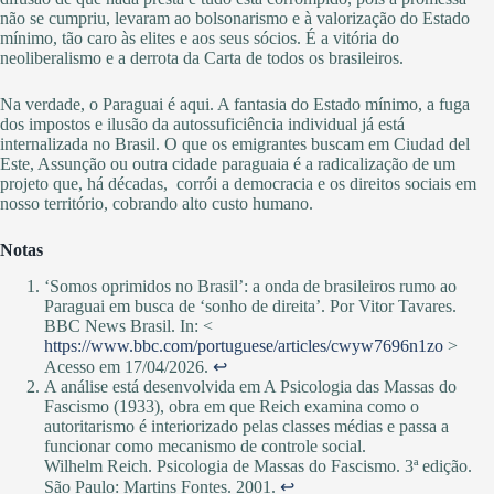
não se cumpriu, levaram ao bolsonarismo e à valorização do Estado
mínimo, tão caro às elites e aos seus sócios. É a vitória do
neoliberalismo e a derrota da Carta de todos os brasileiros.
Na verdade, o Paraguai é aqui. A fantasia do Estado mínimo, a fuga
dos impostos e ilusão da autossuficiência individual já está
internalizada no Brasil. O que os emigrantes buscam em Ciudad del
Este, Assunção ou outra cidade paraguaia é a radicalização de um
projeto que, há décadas, corrói a democracia e os direitos sociais em
nosso território, cobrando alto custo humano.
Notas
‘Somos oprimidos no Brasil’: a onda de brasileiros rumo ao
Paraguai em busca de ‘sonho de direita’. Por Vitor Tavares.
BBC News Brasil. In: <
https://www.bbc.com/portuguese/articles/cwyw7696n1zo
>
Acesso em 17/04/2026.
↩︎
A análise está desenvolvida em A Psicologia das Massas do
Fascismo (1933), obra em que Reich examina como o
autoritarismo é interiorizado pelas classes médias e passa a
funcionar como mecanismo de controle social.
Wilhelm Reich. Psicologia de Massas do Fascismo. 3ª edição.
São Paulo: Martins Fontes. 2001.
↩︎