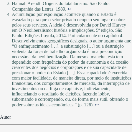
Hannah Arendt. Origens do totalitarismo. São Paulo:
Companhia das Letras, 1989.
↩︎
Acumulação por espoliação acontece quando o Estado é
esvaziado para que o setor privado ocupe o seu lugar e cobre
pelos seus serviços. A ideia é desenvolvida por David Harvey
em O Neoliberalismo: história e implicações. 5ª edição. São
Paulo: Edições Loyola, 2014. Particularmente no capítulo 4:
Desenvolvimentos geográficos desiguais, o autor argumenta que
“O enfraquecimento […], a substituição […] ou a destruição
violenta da força de trabalho organizada é uma precondição
necessária da neoliberalização. Da mesma maneira, esta tem
dependido com frequência do poder, da autonomia e da coesão
crescentes dos negócios e corporações e de sua capacidade de
pressionar o poder do Estado […]. Essa capacidade é exercida
com maior facilidade, de maneira direta, por meio de instituições
financeiras, dos comportamentos de mercado, da interrupção de
investimentos ou da fuga de capitais e, indiretamente,
influenciando o resultado de eleições, fazendo lobby,
subornando e corrompendo, ou, de forma mais sutil, obtendo o
poder sobre as ideias econômicas.” (p. 126).
↩︎
Autor