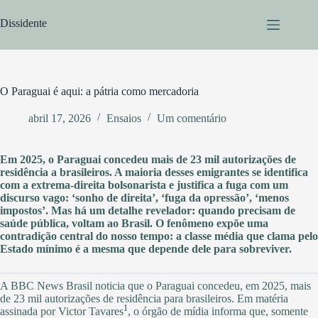
Pular
para
Dissidente
o
conteúdo
O Paraguai é aqui: a pátria como mercadoria
abril 17, 2026
Ensaios
Um comentário
Em 2025, o Paraguai concedeu mais de 23 mil autorizações de
residência a brasileiros. A maioria desses emigrantes se identifica
com a extrema-direita bolsonarista e justifica a fuga com um
discurso vago: ‘sonho de direita’, ‘fuga da opressão’, ‘menos
impostos’. Mas há um detalhe revelador: quando precisam de
saúde pública, voltam ao Brasil. O fenômeno expõe uma
contradição central do nosso tempo: a classe média que clama pelo
Estado mínimo é a mesma que depende dele para sobreviver.
A BBC News Brasil noticia que o Paraguai concedeu, em 2025, mais
de 23 mil autorizações de residência para brasileiros. Em matéria
1
assinada por Victor Tavares
, o órgão de mídia informa que, somente