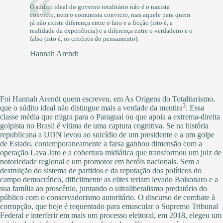
O súdito ideal do governo totalitário não é o nazista
convicto, nem o comunista convicto, mas aquele para quem
já não existe diferença entre o fato e a ficção (isto é, a
realidade da experiência) e a diferença entre o verdadeiro e o
falso (isto é, os critérios do pensamento).
Hannah Arendt
Foi Hannah Arendt quem escreveu, em As Origens do Totalitarismo,
3
que o súdito ideal não distingue mais a verdade da mentira
. Essa
classe média que migra para o Paraguai ou que apoia a extrema-direita
golpista no Brasil é vítima de uma captura cognitiva. Se na história
republicana a UDN levou ao suicídio de um presidente e a um golpe
de Estado, contemporaneamente a farsa ganhou dimensão com a
operação Lava Jato e a cobertura midiática que transformou um juiz de
notoriedade regional e um promotor em heróis nacionais. Sem a
destruição do sistema de partidos e da reputação dos políticos do
campo democrático, dificilmente as elites teriam levado Bolsonaro e a
sua família ao proscênio, juntando o ultraliberalismo predatório do
público com o conservadorismo autoritário. O discurso de combate à
corrupção, que hoje é requentado para emascular o Supremo Tribunal
Federal e interferir em mais um processo eleitoral, em 2018, elegeu um