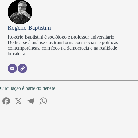
Rogério Baptistini
Rogério Baptistini é sociólogo e professor universitário.
Dedica-se à análise das transformações sociais e políticas
contemporâneas, com foco na democracia e na realidade
brasileira.
Circulação é parte do debate
Fa
X
Te
W
ce
le
ha
bo
gr
ts
ok
a
A