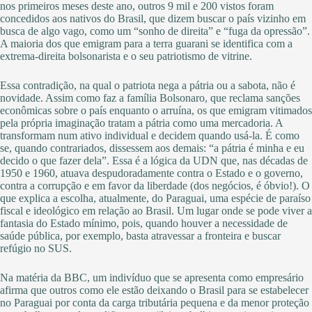
nos primeiros meses deste ano, outros 9 mil e 200 vistos foram
concedidos aos nativos do Brasil, que dizem buscar o país vizinho em
busca de algo vago, como um “sonho de direita” e “fuga da opressão”.
A maioria dos que emigram para a terra guarani se identifica com a
extrema-direita bolsonarista e o seu patriotismo de vitrine.
Essa contradição, na qual o patriota nega a pátria ou a sabota, não é
novidade. Assim como faz a família Bolsonaro, que reclama sanções
econômicas sobre o país enquanto o arruína, os que emigram vitimados
pela própria imaginação tratam a pátria como uma mercadoria. A
transformam num ativo individual e decidem quando usá-la. É como
se, quando contrariados, dissessem aos demais: “a pátria é minha e eu
decido o que fazer dela”. Essa é a lógica da UDN que, nas décadas de
1950 e 1960, atuava despudoradamente contra o Estado e o governo,
contra a corrupção e em favor da liberdade (dos negócios, é óbvio!). O
que explica a escolha, atualmente, do Paraguai, uma espécie de paraíso
fiscal e ideológico em relação ao Brasil. Um lugar onde se pode viver a
fantasia do Estado mínimo, pois, quando houver a necessidade de
saúde pública, por exemplo, basta atravessar a fronteira e buscar
refúgio no SUS.
Na matéria da BBC, um indivíduo que se apresenta como empresário
afirma que outros como ele estão deixando o Brasil para se estabelecer
no Paraguai por conta da carga tributária pequena e da menor proteção