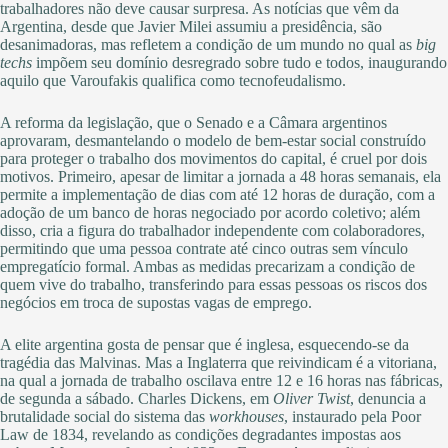
trabalhadores não deve causar surpresa. As notícias que vêm da
Argentina, desde que Javier Milei assumiu a presidência, são
desanimadoras, mas refletem a condição de um mundo no qual as
big
techs
impõem seu domínio desregrado sobre tudo e todos, inaugurando
aquilo que Varoufakis qualifica como tecnofeudalismo.
A reforma da legislação, que o Senado e a Câmara argentinos
aprovaram, desmantelando o modelo de bem-estar social construído
para proteger o trabalho dos movimentos do capital, é cruel por dois
motivos. Primeiro, apesar de limitar a jornada a 48 horas semanais, ela
permite a implementação de dias com até 12 horas de duração, com a
adoção de um banco de horas negociado por acordo coletivo; além
disso, cria a figura do trabalhador independente com colaboradores,
permitindo que uma pessoa contrate até cinco outras sem vínculo
empregatício formal. Ambas as medidas precarizam a condição de
quem vive do trabalho, transferindo para essas pessoas os riscos dos
negócios em troca de supostas vagas de emprego.
A elite argentina gosta de pensar que é inglesa, esquecendo-se da
tragédia das Malvinas. Mas a Inglaterra que reivindicam é a vitoriana,
na qual a jornada de trabalho oscilava entre 12 e 16 horas nas fábricas,
de segunda a sábado. Charles Dickens, em
Oliver Twist
, denuncia a
brutalidade social do sistema das
workhouses
, instaurado pela Poor
Law de 1834, revelando as condições degradantes impostas aos