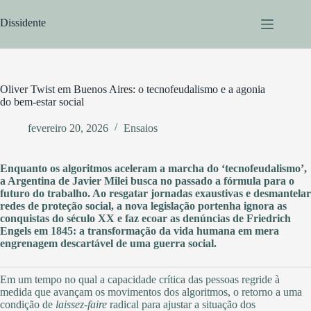
Pular
para
Dissidente
o
conteúdo
Oliver Twist em Buenos Aires: o tecnofeudalismo e a agonia
do bem-estar social
fevereiro 20, 2026
Ensaios
Enquanto os algoritmos aceleram a marcha do ‘tecnofeudalismo’,
a Argentina de Javier Milei busca no passado a fórmula para o
futuro do trabalho. Ao resgatar jornadas exaustivas e desmantelar
redes de proteção social, a nova legislação portenha ignora as
conquistas do século XX e faz ecoar as denúncias de Friedrich
Engels em 1845: a transformação da vida humana em mera
engrenagem descartável de uma guerra social.
Em um tempo no qual a capacidade crítica das pessoas regride à
medida que avançam os movimentos dos algoritmos, o retorno a uma
condição de
laissez-faire
radical para ajustar a situação dos