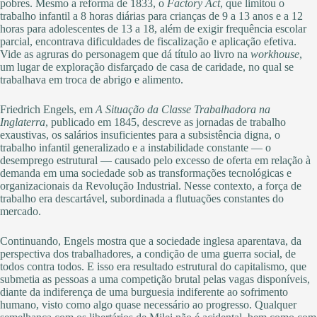
pobres. Mesmo a reforma de 1833, o
Factory Act
, que limitou o
trabalho infantil a 8 horas diárias para crianças de 9 a 13 anos e a 12
horas para adolescentes de 13 a 18, além de exigir frequência escolar
parcial, encontrava dificuldades de fiscalização e aplicação efetiva.
Vide as agruras do personagem que dá título ao livro na
workhouse
,
um lugar de exploração disfarçado de casa de caridade, no qual se
trabalhava em troca de abrigo e alimento.
Friedrich Engels, em
A Situação da Classe Trabalhadora na
Inglaterra
, publicado em 1845, descreve as jornadas de trabalho
exaustivas, os salários insuficientes para a subsistência digna, o
trabalho infantil generalizado e a instabilidade constante — o
desemprego estrutural — causado pelo excesso de oferta em relação à
demanda em uma sociedade sob as transformações tecnológicas e
organizacionais da Revolução Industrial. Nesse contexto, a força de
trabalho era descartável, subordinada a flutuações constantes do
mercado.
Continuando, Engels mostra que a sociedade inglesa aparentava, da
perspectiva dos trabalhadores, a condição de uma guerra social, de
todos contra todos. E isso era resultado estrutural do capitalismo, que
submetia as pessoas a uma competição brutal pelas vagas disponíveis,
diante da indiferença de uma burguesia indiferente ao sofrimento
humano, visto como algo quase necessário ao progresso. Qualquer