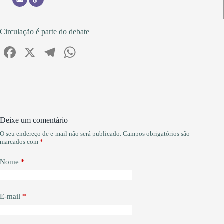
Circulação é parte do debate
Fa
X
Te
W
ce
le
ha
bo
gr
ts
ok
a
A
m
pp
Deixe um comentário
O seu endereço de e-mail não será publicado.
Campos obrigatórios são
marcados com
*
Nome
*
E-mail
*