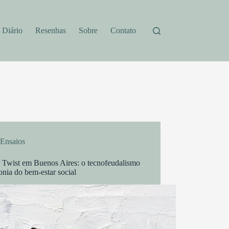
Diário
Resenhas
Sobre
Contato
Ensaios
r Twist em Buenos Aires: o tecnofeudalismo
onia do bem-estar social