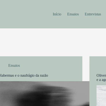
Início
Ensaios
Entrevistas
Ensaios
Habermas e o naufrágio da razão
Olive
e a ag