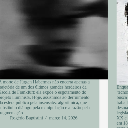
A morte de Jürgen Habermas não encerra apenas a
trajetória de um dos últimos grandes herdeiros da
Enqua
Escola de Frankfurt: ela expõe o esgotamento do
'tecno
projeto iluminista. Hoje, assistimos ao derruimento
busca 
da esfera pública pela insensatez algorítmica, que
trabal
substitui o diálogo pela manipulação e a razão pela
desman
fragmentação.
legisl
Rogério Baptistini
março 14, 2026
XX e f
em 18