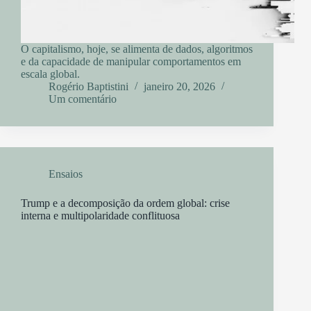
O capitalismo, hoje, se alimenta de dados, algoritmos
e da capacidade de manipular comportamentos em
escala global.
Rogério Baptistini
janeiro 20, 2026
Um comentário
Ensaios
Trump e a decomposição da ordem global: crise
interna e multipolaridade conflituosa