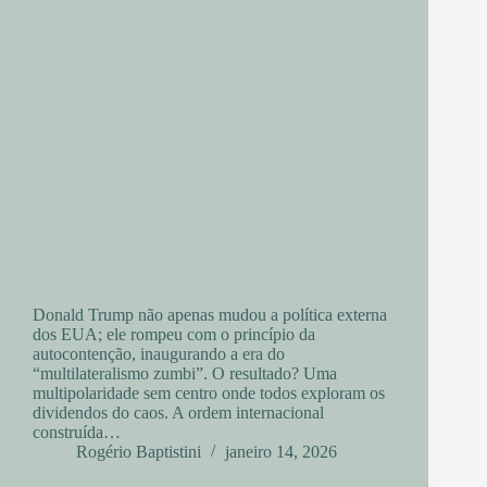
Donald Trump não apenas mudou a política externa
dos EUA; ele rompeu com o princípio da
autocontenção, inaugurando a era do
“multilateralismo zumbi”. O resultado? Uma
multipolaridade sem centro onde todos exploram os
dividendos do caos. A ordem internacional
construída…
Rogério Baptistini
janeiro 14, 2026