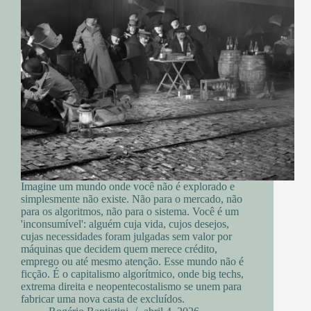
Imagine um mundo onde você não é explorado e
simplesmente não existe. Não para o mercado, não
para os algoritmos, não para o sistema. Você é um
'inconsumível': alguém cuja vida, cujos desejos,
cujas necessidades foram julgadas sem valor por
máquinas que decidem quem merece crédito,
emprego ou até mesmo atenção. Esse mundo não é
ficção. É o capitalismo algorítmico, onde big techs,
extrema direita e neopentecostalismo se unem para
fabricar uma nova casta de excluídos.